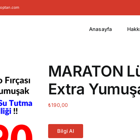
toptan.com
Anasayfa
Hakk
MARATON Lüx
Extra Yumuş
₺
190,00
Bilgi Al