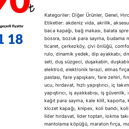
Kategoriler:
Diğer Ürünler
,
Genel
,
Hır
Etiketler:
akdeniz vida
,
akrilik
,
aksesu
baca kapağı
,
bağ makası
,
balata spre
bossra
,
bozuk para sayma
,
budama m
ticaret
,
çerkezköy
,
çivi önlüğü
,
comfo
rulo
,
dinamik yedek
,
dip ayakkabı
,
d
seti
,
duş süzgeci
,
duşakabin
,
duşkabi
elektrod
,
elektronik terazi
,
elmas fırç
pastası
,
fare yapışkanı
,
fare zehiri
,
fın
ucu
,
hırdavat
,
hızlı yapıştırıcı
,
iç takı
yapıştırıcı
,
iş ayakkabısı
,
iş güvenlik
,
kağıt para sayma
,
kale kilit
,
kaporta
,
klozet kapağı
,
knipex
,
koli bandı
,
koli
lider hırdavat
,
lider toptan
,
lokma tak
mantolama köpüğü
,
maraton fırça
,
ma