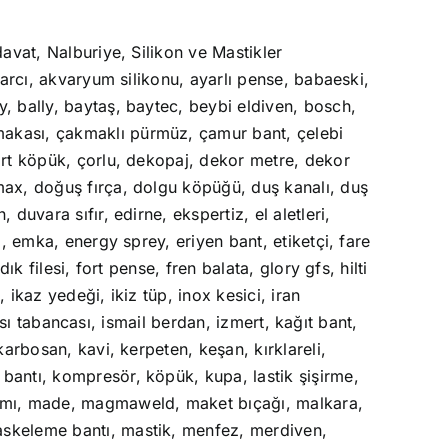
davat
,
Nalburiye
,
Silikon ve Mastikler
arcı
,
akvaryum silikonu
,
ayarlı pense
,
babaeski
,
y
,
bally
,
baytaş
,
baytec
,
beybi eldiven
,
bosch
,
akası
,
çakmaklı pürmüz
,
çamur bant
,
çelebi
rt köpük
,
çorlu
,
dekopaj
,
dekor metre
,
dekor
max
,
doğuş fırça
,
dolgu köpüğü
,
duş kanalı
,
duş
n
,
duvara sıfır
,
edirne
,
ekspertiz
,
el aletleri
,
a
,
emka
,
energy sprey
,
eriyen bant
,
etiketçi
,
fare
dık filesi
,
fort pense
,
fren balata
,
glory gfs
,
hilti
m
,
ikaz yedeği
,
ikiz tüp
,
inox kesici
,
iran
ısı tabancası
,
ismail berdan
,
izmert
,
kağıt bant
,
karbosan
,
kavi
,
kerpeten
,
keşan
,
kırklareli
,
 bantı
,
kompresör
,
köpük
,
kupa
,
lastik şişirme
,
ımı
,
made
,
magmaweld
,
maket bıçağı
,
malkara
,
skeleme bantı
,
mastik
,
menfez
,
merdiven
,