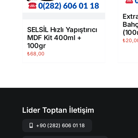
Extra
Bahç
SELSİL Hızlı Yapıştırıcı
(100
MDF Kit 400ml +
₺
20,0
100gr
₺
68,00
Lider Toptan İletişim
+90 (282) 606 01 18