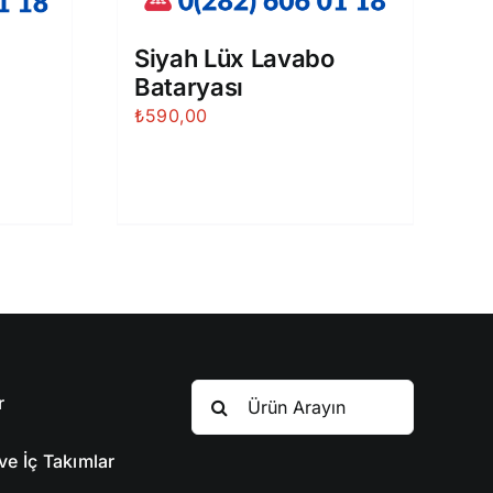
Siyah Lüx Lavabo
Bataryası
₺
590,00
Search
r
for:
ve İç Takımlar