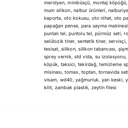
meridyen
,
minibüsçü
,
montaj köpüğü
mum silikon
,
nalbur ürünleri
,
nalburiy
kaporta
,
oto kokusu
,
oto nihat
,
oto p
papağan pense
,
para sayma makinesi
puntalı tel
,
puntolu tel
,
pürmüz seti
,
r
selülozik tiner
,
sentetik tiner
,
servisçi
tesisat
,
silikon
,
silikon tabancası
,
şiş
sprey vernik
,
std vida
,
su izolasyonu
köpük
,
taksici
,
tekirdağ
,
temizleme s
misinası
,
tomax
,
toptan
,
tornavida set
visam
,
wd40
,
yağmurluk
,
yan keski
,
y
kilit
,
zambak plastik
,
zeytin filesi