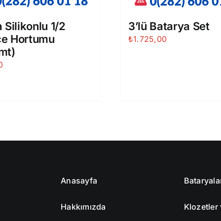
 Silikonlu 1/2
3’lü Batarya Set
e Hortumu
₺
1.725,00
mt)
0
Anasayfa
Bataryala
Hakkımızda
Klozetler 