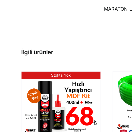
MARATON Lü
İlgili ürünler
Stokta Yok