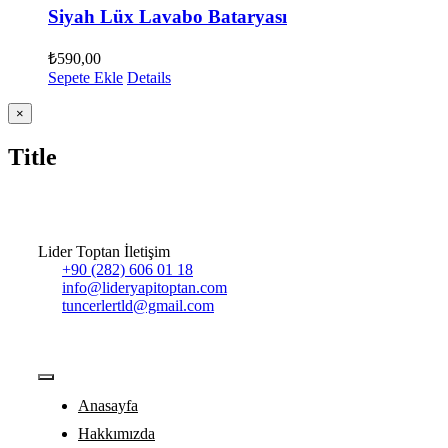
Siyah Lüx Lavabo Bataryası
₺
590,00
Sepete Ekle
Details
Close
×
product
quick
Title
view
Lider Toptan İletişim
+90 (282) 606 01 18
info@lideryapitoptan.com
tuncerlertld@gmail.com
Toggle
Navigation
Anasayfa
Hakkımızda