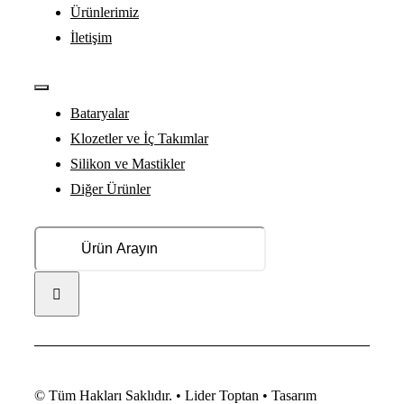
Ürünlerimiz
İletişim
Toggle
Navigation
Bataryalar
Klozetler ve İç Takımlar
Silikon ve Mastikler
Diğer Ürünler
Search
for:
© Tüm Hakları Saklıdır. • Lider Toptan • Tasarım