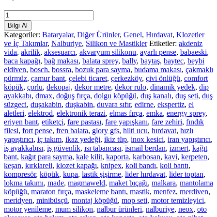
Para
Sayma
Bilgi Al
Makinası
Kategoriler:
Bataryalar
,
Diğer Ürünler
,
Genel
,
Hırdavat
,
Klozetler
(
ve İç Takımlar
,
Nalburiye
,
Silikon ve Mastikler
Etiketler:
akdeniz
Ps
vida
,
akrilik
,
aksesuarcı
,
akvaryum silikonu
,
ayarlı pense
,
babaeski
,
50
baca kapağı
,
bağ makası
,
balata sprey
,
bally
,
baytaş
,
baytec
,
beybi
)
eldiven
,
bosch
,
bossra
,
bozuk para sayma
,
budama makası
,
çakmaklı
adet
pürmüz
,
çamur bant
,
çelebi ticaret
,
çerkezköy
,
çivi önlüğü
,
comfort
köpük
,
çorlu
,
dekopaj
,
dekor metre
,
dekor rulo
,
dinamik yedek
,
dip
ayakkabı
,
dmax
,
doğuş fırça
,
dolgu köpüğü
,
duş kanalı
,
duş seti
,
duş
süzgeci
,
duşakabin
,
duşkabin
,
duvara sıfır
,
edirne
,
ekspertiz
,
el
aletleri
,
elektrod
,
elektronik terazi
,
elmas fırça
,
emka
,
energy sprey
,
eriyen bant
,
etiketçi
,
fare pastası
,
fare yapışkanı
,
fare zehiri
,
fındık
filesi
,
fort pense
,
fren balata
,
glory gfs
,
hilti ucu
,
hırdavat
,
hızlı
yapıştırıcı
,
iç takım
,
ikaz yedeği
,
ikiz tüp
,
inox kesici
,
iran yapıştırıcı
,
iş ayakkabısı
,
iş güvenlik
,
ısı tabancası
,
ismail berdan
,
izmert
,
kağıt
bant
,
kağıt para sayma
,
kale kilit
,
kaporta
,
karbosan
,
kavi
,
kerpeten
,
keşan
,
kırklareli
,
klozet kapağı
,
knipex
,
koli bandı
,
koli bantı
,
kompresör
,
köpük
,
kupa
,
lastik şişirme
,
lider hırdavat
,
lider toptan
,
lokma takımı
,
made
,
magmaweld
,
maket bıçağı
,
malkara
,
mantolama
köpüğü
,
maraton fırça
,
maskeleme bantı
,
mastik
,
menfez
,
merdiven
,
meridyen
,
minibüsçü
,
montaj köpüğü
,
mop seti
,
motor temizleyici
,
motor yenileme
,
mum silikon
,
nalbur ürünleri
,
nalburiye
,
neox
,
oto