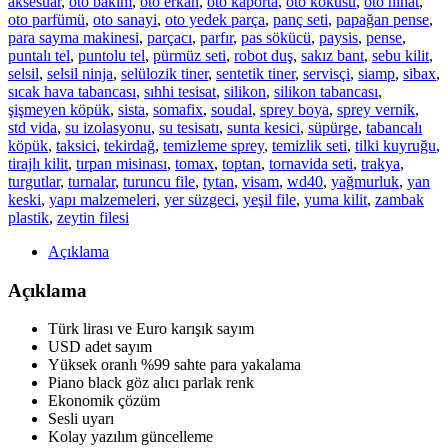
aksesuar
,
oto bakım
,
oto erkan
,
oto kaporta
,
oto kokusu
,
oto nihat
,
oto parfümü
,
oto sanayi
,
oto yedek parça
,
panç seti
,
papağan pense
,
para sayma makinesi
,
parçacı
,
parfır
,
pas sökücü
,
paysis
,
pense
,
puntalı tel
,
puntolu tel
,
pürmüz seti
,
robot duş
,
sakız bant
,
sebu kilit
,
selsil
,
selsil ninja
,
selülozik tiner
,
sentetik tiner
,
servisçi
,
siamp
,
sibax
,
sıcak hava tabancası
,
sıhhi tesisat
,
silikon
,
silikon tabancası
,
şişmeyen köpük
,
sista
,
somafix
,
soudal
,
sprey boya
,
sprey vernik
,
std vida
,
su izolasyonu
,
su tesisatı
,
sunta kesici
,
süpürge
,
tabancalı
köpük
,
taksici
,
tekirdağ
,
temizleme sprey
,
temizlik seti
,
tilki kuyruğu
,
tirajlı kilit
,
tırpan misinası
,
tomax
,
toptan
,
tornavida seti
,
trakya
,
turgutlar
,
turnalar
,
turuncu file
,
tytan
,
visam
,
wd40
,
yağmurluk
,
yan
keski
,
yapı malzemeleri
,
yer süzgeci
,
yeşil file
,
yuma kilit
,
zambak
plastik
,
zeytin filesi
Açıklama
Açıklama
Türk lirası ve Euro karışık sayım
USD adet sayım
Yüksek oranlı
%99
sahte para yakalama
Piano black göz alıcı parlak renk
Ekonomik çözüm
Sesli uyarı
Kolay yazılım güncelleme