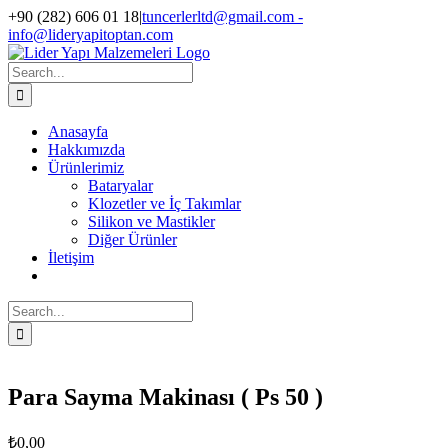
Skip
+90 (282) 606 01 18
|
tuncerlerltd@gmail.com -
to
info@lideryapitoptan.com
content
Facebook
Instagram
Search
for:
Anasayfa
Hakkımızda
Ürünlerimiz
Bataryalar
Klozetler ve İç Takımlar
Silikon ve Mastikler
Diğer Ürünler
İletişim
Search
for:
Para Sayma Makinası ( Ps 50 )
₺
0,00