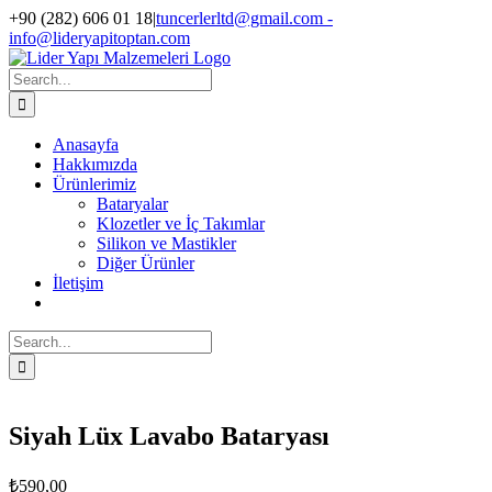
Skip
+90 (282) 606 01 18
|
tuncerlerltd@gmail.com -
to
info@lideryapitoptan.com
content
Facebook
Instagram
Search
for:
Anasayfa
Hakkımızda
Ürünlerimiz
Bataryalar
Klozetler ve İç Takımlar
Silikon ve Mastikler
Diğer Ürünler
İletişim
Search
for:
Siyah Lüx Lavabo Bataryası
₺
590,00