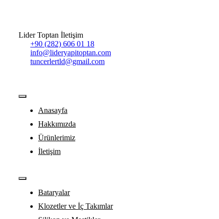
Lider Toptan İletişim
+90 (282) 606 01 18
info@lideryapitoptan.com
tuncerlertld@gmail.com
Toggle
Navigation
Anasayfa
Hakkımızda
Ürünlerimiz
İletişim
Toggle
Navigation
Bataryalar
Klozetler ve İç Takımlar