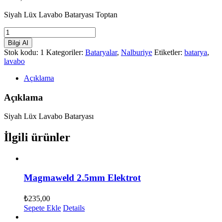
Siyah Lüx Lavabo Bataryası Toptan
Siyah
Lüx
Bilgi Al
Lavabo
Stok kodu:
1
Kategoriler:
Bataryalar
,
Nalburiye
Etiketler:
batarya
,
Bataryası
lavabo
adet
Açıklama
Açıklama
Siyah Lüx Lavabo Bataryası
İlgili ürünler
Magmaweld 2.5mm Elektrot
₺
235,00
Sepete Ekle
Details