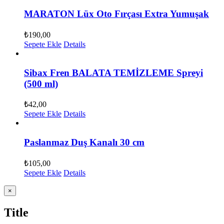
MARATON Lüx Oto Fırçası Extra Yumuşak
₺
190,00
Sepete Ekle
Details
Sibax Fren BALATA TEMİZLEME Spreyi
(500 ml)
₺
42,00
Sepete Ekle
Details
Paslanmaz Duş Kanalı 30 cm
₺
105,00
Sepete Ekle
Details
Close
×
product
quick
Title
view